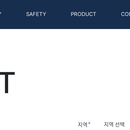
Y
SAFETY
PRODUCT
CO
T
*
지역